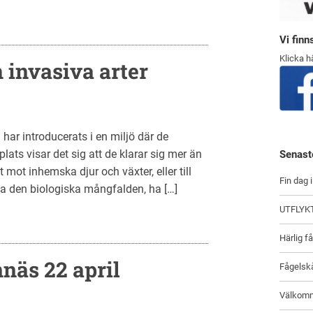
Vi fin
Klicka h
 invasiva arter
har introducerats i en miljö där de
ats visar det sig att de klarar sig mer än
Senast
t mot inhemska djur och växter, eller till
Fin dag 
 den biologiska mångfalden, ha […]
UTFLYK
Härlig f
näs 22 april
Fågelsk
Välkomn