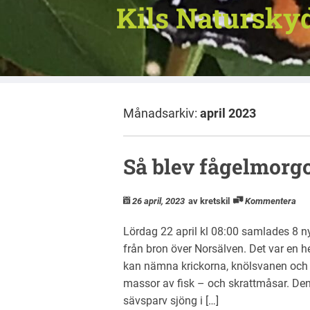
Kils Natursky
Månadsarkiv:
april 2023
Så blev fågelmorg
26 april, 2023
av kretskil
Kommentera
Lördag 22 april kl 08:00 samlades 8 
från bron över Norsälven. Det var en h
kan nämna krickorna, knölsvanen och
massor av fisk – och skrattmåsar. Den
sävsparv sjöng i […]