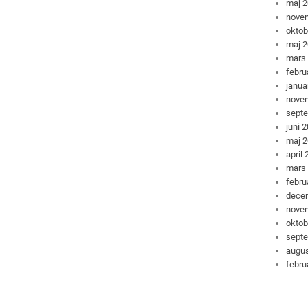
maj 
nove
oktob
maj 
mars
febru
janua
nove
sept
juni 
maj 
april
mars
febru
dece
nove
oktob
sept
augus
febru