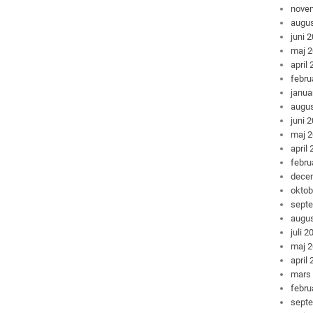
nove
augus
juni 
maj 
april
febru
janua
augus
juni 
maj 
april
febru
dece
oktob
sept
augus
juli 2
maj 
april
mars
febru
sept