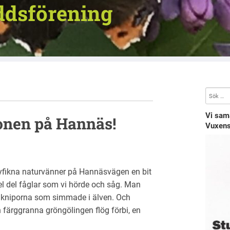
ddsförening
Vi sam
onen på Hannäs!
Vuxens
nyfikna naturvänner på Hannäsvägen en bit
el del fåglar som vi hörde och såg. Man
 kniporna som simmade i älven. Och
 färggranna gröngölingen flög förbi, en