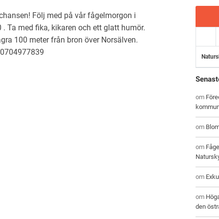
 chansen! Följ med på vår fågelmorgon i
. Ta med fika, kikaren och ett glatt humör.
gra 100 meter från bron över Norsälven.
on 0704977839
Naturs
Senast
om
Före
kommu
om
Blom
om
Fåge
Natursk
om
Exku
om
Höga
den östr