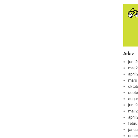
Arkiv
juni 
maj 
april
mars
oktob
sept
augus
juni 
maj 
april
febru
janua
dece