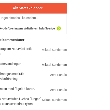
Aktivitetskalender
Inget hittades i kalendern...
kyddsföreningens aktiviteter i hela Sverige
e kommentarer
drag om Naturvård i Kils
Mikael Sundeman
n
stervandringen
Mikael Sundeman
lmorgon med Kils
Arvo Harjula
yddsförening
rsion med fågel i kikaren.
Arvo Harjula
 Naturvärden i Gröna ”lungan”
Mikael sundeman
a sidan av Nedre Fryken