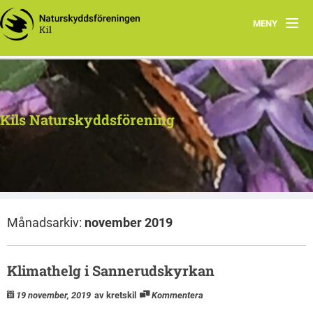
MENY
Hem
Kontakt
Kils Naturskyddsförening
Aktiviteter
Dokument
Månadsarkiv:
november 2019
Klimathelg i Sannerudskyrkan
19 november, 2019
av kretskil
Kommentera