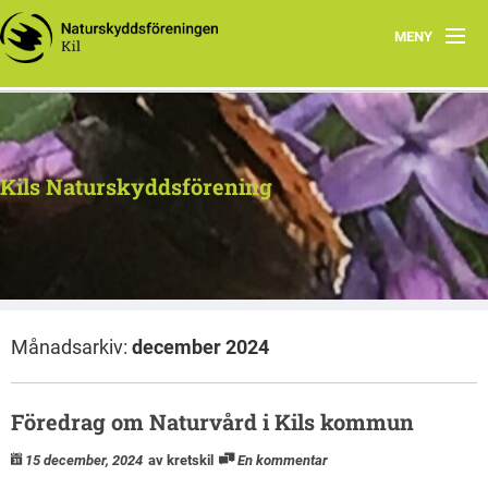
MENY
Hem
Kontakt
Kils Naturskyddsförening
Aktiviteter
Dokument
Månadsarkiv:
december 2024
Föredrag om Naturvård i Kils kommun
15 december, 2024
av kretskil
En kommentar