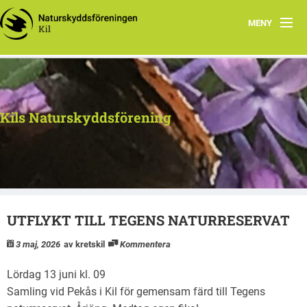
MENY
Hem
Kontakt
Kils Naturskyddsförening
Aktiviteter
Dokument
UTFLYKT TILL TEGENS NATURRESERVAT
3 maj, 2026
av kretskil
Kommentera
Lördag
13
juni
kl. 0
9
Samling vid Pekås i Kil för gemensam färd till
Tegens