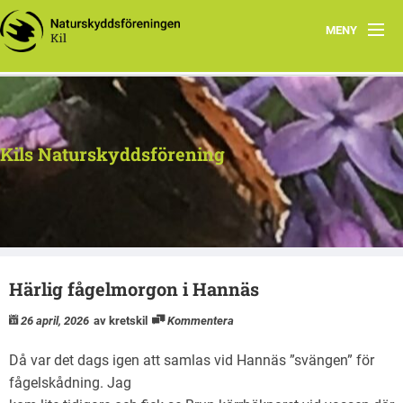
MENY
Hem
Kontakt
Kils Naturskyddsförening
Aktiviteter
Dokument
Härlig fågelmorgon i Hannäs
26 april, 2026
av kretskil
Kommentera
Då var det dags igen att samlas vid Hannäs ”svängen” för
fågelskådning. Jag