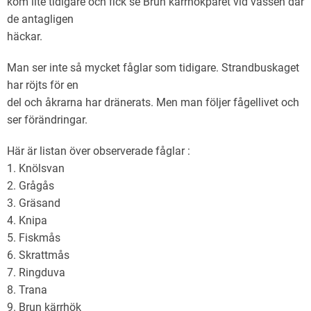
kom lite tidigare och fick se Brun kärrhökparet vid vassen där
de antagligen
häckar.
Man ser inte så mycket fåglar som tidigare. Strandbuskaget
har röjts för en
del och åkrarna har dränerats. Men man följer fågellivet och
ser förändringar.
Här är listan över observerade fåglar :
1. Knölsvan
2. Grågås
3. Gräsand
4. Knipa
5. Fiskmås
6. Skrattmås
7. Ringduva
8. Trana
9. Brun kärrhök