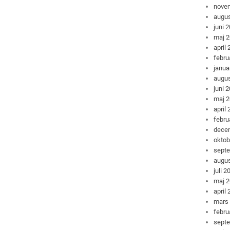
nove
augus
juni 
maj 
april
febru
janua
augus
juni 
maj 
april
febru
dece
oktob
sept
augus
juli 2
maj 
april
mars
febru
sept