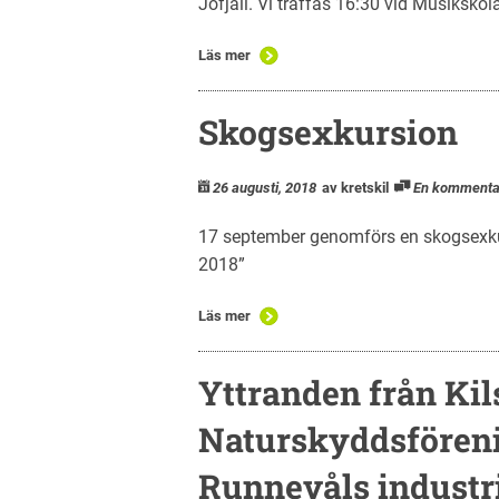
Jofjäll. Vi träffas 16:30 vid Musikskola
Läs mer
Skogsexkursion
26 augusti, 2018
av kretskil
En kommenta
17 september genomförs en skogsexk
2018”
Läs mer
Yttranden från Kil
Naturskyddsfören
Runnevåls indust