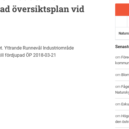
pad översiktsplan vid
Naturs
Senast
get. Yttrande Runnevål Industriområde
till fördjupad ÖP 2018-03-21
om
Före
kommu
om
Blom
om
Fåge
Natursk
om
Exku
om
Höga
den östr