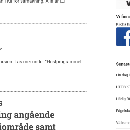
n i Kil för samåkning. Alla är […]
Vi fin
Klicka h
r
ursion. Läs mer under ”Höstprogrammet
Senast
Fin dag 
UTFLYK
s
Härlig f
Fågelsk
ing angående
Välkomn
riområde samt