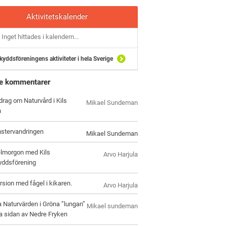
Aktivitetskalender
Inget hittades i kalendern...
kyddsföreningens aktiviteter i hela Sverige
e kommentarer
drag om Naturvård i Kils
Mikael Sundeman
n
stervandringen
Mikael Sundeman
lmorgon med Kils
Arvo Harjula
yddsförening
rsion med fågel i kikaren.
Arvo Harjula
 Naturvärden i Gröna ”lungan”
Mikael sundeman
a sidan av Nedre Fryken