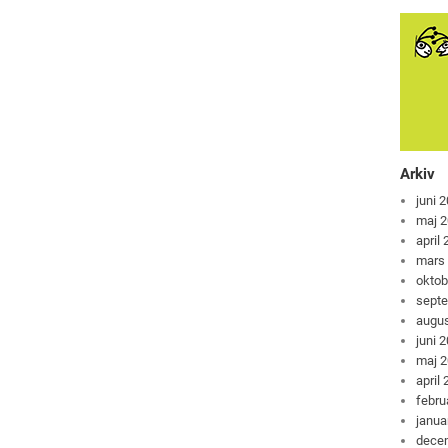
Arkiv
juni 
maj 
april
mars
oktob
sept
augus
juni 
maj 
april
febru
janua
dece