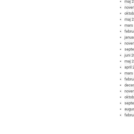
maj 
nove
oktob
maj 
mars
febru
janua
nove
sept
juni 
maj 
april
mars
febru
dece
nove
oktob
sept
augus
febru