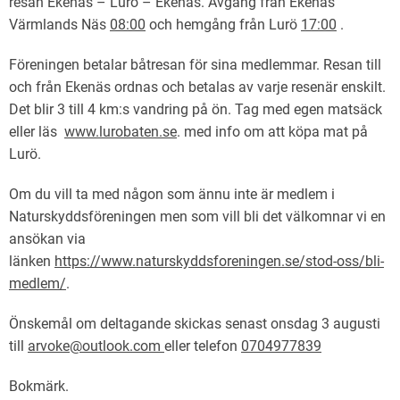
resan Ekenäs – Lurö – Ekenäs. Avgång från Ekenäs
Värmlands Näs
08:00
och hemgång från Lurö
17:00
.
Föreningen betalar båtresan för sina medlemmar. Resan till
och från Ekenäs ordnas och betalas av varje resenär enskilt.
Det blir 3 till 4 km:s vandring på ön. Tag med egen matsäck
eller läs
www.lurobaten.se
. med info om att köpa mat på
Lurö.
Om du vill ta med någon som ännu inte är medlem i
Naturskyddsföreningen men som vill bli det välkomnar vi en
ansökan via
länken
https://www.naturskyddsforeningen.se/stod-oss/bli-
medlem/
.
Önskemål om deltagande skickas senast onsdag 3 augusti
till
arvoke@outlook.com
eller telefon
0704977839
Bokmärk
.