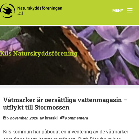
MENY
Hem
Kontakt
Kils Naturskyddsförening
Aktiviteter
Dokument
Våtmarker är oersättliga vattenmagasin –
utflykt till Stormossen
9 november, 2020
av kretskil
Kommentera
Kils kommun har påbörjat en inventering av de våtmarker