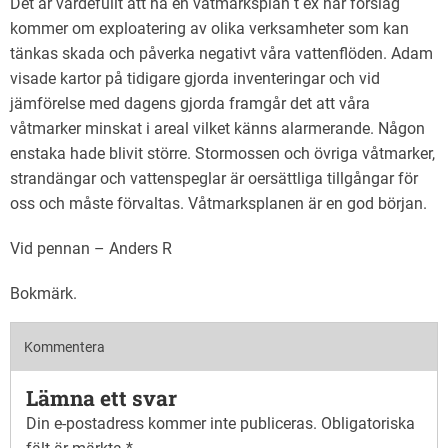
Det är värdefullt att ha en våtmarksplan t ex när förslag
kommer om exploatering av olika verksamheter som kan
tänkas skada och påverka negativt våra vattenflöden. Adam
visade kartor på tidigare gjorda inventeringar och vid
jämförelse med dagens gjorda framgår det att våra
våtmarker minskat i areal vilket känns alarmerande. Någon
enstaka hade blivit större. Stormossen och övriga våtmarker,
strandängar och vattenspeglar är oersättliga tillgångar för
oss och måste förvaltas. Våtmarksplanen är en god början.
Vid pennan – Anders R
Bokmärk
.
Kommentera
Lämna ett svar
Din e-postadress kommer inte publiceras.
Obligatoriska